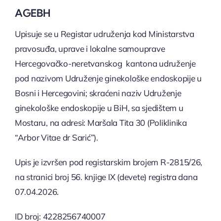
Lokacije
AGEBH
Sponzorstvo
Upisuje se u Registar udruženja kod Ministarstva
pravosuđa, uprave i lokalne samouprave
Hercegovačko-neretvanskog kantona udruženje
pod nazivom Udruženje ginekološke endoskopije u
Bosni i Hercegovini; skraćeni naziv Udruženje
ginekološke endoskopije u BiH, sa sjedištem u
Mostaru, na adresi: Maršala Tita 30 (Poliklinika
“Arbor Vitae dr Sarić”).
Upis je izvršen pod registarskim brojem R-2815/26,
na stranici broj 56. knjige IX (devete) registra dana
07.04.2026.
ID broj: 4228256740007