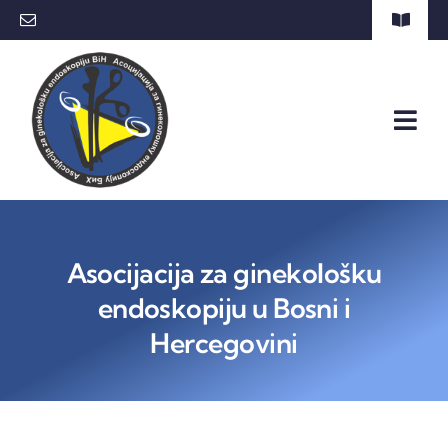
Skip
Toggle
to
Naviga
Kontakt
content
Togg
Navi
Početna
Asocijacija za ginekološku
AGEBH
endoskopiju u Bosni i
O Kursu
Hercegovini
Program